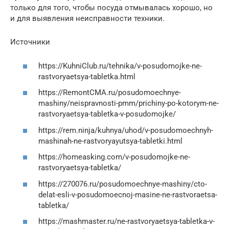
только для того, чтобы посуда отмывалась хорошо, но
и для выявления неисправности техники.
Источники
https://KuhniClub.ru/tehnika/v-posudomojke-ne-
rastvoryaetsya-tabletka.html
https://RemontCMA.ru/posudomoechnye-
mashiny/neispravnosti-pmm/prichiny-po-kotorym-ne-
rastvoryaetsya-tabletka-v-posudomojke/
https://rem.ninja/kuhnya/uhod/v-posudomoechnyh-
mashinah-ne-rastvoryayutsya-tabletki.html
https://homeasking.com/v-posudomojke-ne-
rastvoryaetsya-tabletka/
https://270076.ru/posudomoechnye-mashiny/cto-
delat-esli-v-posudomoecnoj-masine-ne-rastvoraetsa-
tabletka/
https://mashmaster.ru/ne-rastvoryaetsya-tabletka-v-