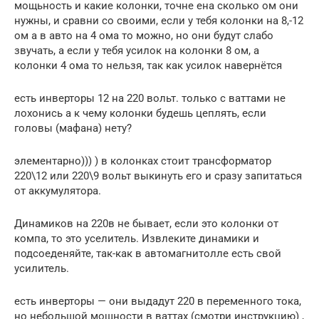
мощьность и какие колонки, точне ена сколько ом они
нужны, и сравни со своими, если у тебя колонки на 8,-12
ом а в авто на 4 ома то можно, но они будут слабо
звучать, а если у тебя усилок на колонки 8 ом, а
колонки 4 ома то нельзя, так как усилок навернётся
есть инверторы 12 на 220 вольт. только с ваттами не
лохонись а к чему колонки будешь цеплять, если
головы (мафана) нету?
элементарно))) ) в колонках стоит трансформатор
220\12 или 220\9 вольт выкинуть его и сразу запитаться
от аккумулятора.
Динамиков на 220в не бывает, если это колонки от
компа, то это уселитель. Извлеките динамики и
подсоеденяйте, так-как в автомагнитолле есть свой
усилитель.
есть инверторы — они выдадут 220 в переменного тока,
но небольшой мощности в ваттах (смотри инструкцию) ,