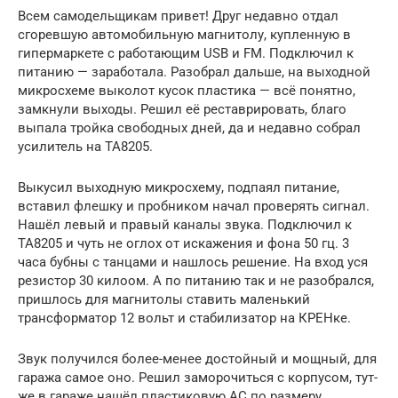
Всем самодельщикам привет! Друг недавно отдал
сгоревшую автомобильную магнитолу, купленную в
гипермаркете с работающим USB и FM. Подключил к
питанию — заработала. Разобрал дальше, на выходной
микросхеме выколот кусок пластика — всё понятно,
замкнули выходы. Решил её реставрировать, благо
выпала тройка свободных дней, да и недавно собрал
усилитель на ТА8205.
Выкусил выходную микросхему, подпаял питание,
вставил флешку и пробником начал проверять сигнал.
Нашёл левый и правый каналы звука. Подключил к
ТА8205 и чуть не оглох от искажения и фона 50 гц. 3
часа бубны с танцами и нашлось решение. На вход уся
резистор 30 килоом. А по питанию так и не разобрался,
пришлось для магнитолы ставить маленький
трансформатор 12 вольт и стабилизатор на КРЕНке.
Звук получился более-менее достойный и мощный, для
гаража самое оно. Решил заморочиться с корпусом, тут-
же в гараже нашёл пластиковую АС по размеру