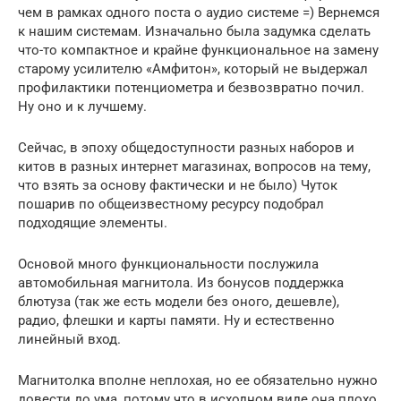
чем в рамках одного поста о аудио системе =) Вернемся
к нашим системам. Изначально была задумка сделать
что-то компактное и крайне функциональное на замену
старому усилителю «Амфитон», который не выдержал
профилактики потенциометра и безвозвратно почил.
Ну оно и к лучшему.
Сейчас, в эпоху общедоступности разных наборов и
китов в разных интернет магазинах, вопросов на тему,
что взять за основу фактически и не было) Чуток
пошарив по общеизвестному ресурсу подобрал
подходящие элементы.
Основой много функциональности послужила
автомобильная магнитола. Из бонусов поддержка
блютуза (так же есть модели без оного, дешевле),
радио, флешки и карты памяти. Ну и естественно
линейный вход.
Магнитолка вполне неплохая, но ее обязательно нужно
довести до ума, потому что в исходном виде она плохо